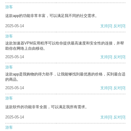
游客
这款app的功能非常丰富，可以满足我不同的社交需求。
2025-05-14
支持
[0]
反对
[0]
游客
这款加速器VPM应用程序可以给你提供最高速度和安全性的连接，并帮
助你在网络上自由移动。
2025-05-14
支持
[0]
反对
[0]
游客
这款app是我购物的得力助手，让我能够找到最优惠的价格，买到最合适
的商品。
2025-05-14
支持
[0]
反对
[0]
游客
这款软件的功能非常全面，可以满足我所有需求。
2025-05-14
支持
[0]
反对
[0]
游客