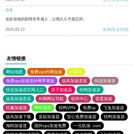
游客
这款游戏的剧情非常感人，让我久久不能忘怀。
2025-05-13
支持
[0]
反对
[0]
友情链接
网站地图
免费vqn外网加速
小蓝鸟
免费vps加速器外网苹果版
旋风加速度器
快连加速器
快连加速器官网入口
原子加速器
快鸭加速器
旋风加速度器
外网网址导航
软件中心
雷霆加速
狂飙加速器
哔咔漫画
快鸭VPN
免费vp
飞兔加速器
旋风加速下载
蓝鲸加速器
安心免费加速器
快鸭加速器
海鸥加速度
国外vps加速免费
一元机场. com