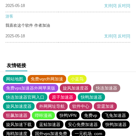
2025-05-18
支持
[0]
反对
[0]
游客
我喜欢这个软件 作者加油
2025-05-18
支持
[0]
反对
[0]
友情链接
网站地图
免费vqn外网加速
小蓝鸟
免费vps加速器外网苹果版
旋风加速度器
快连加速器
快连加速器官网入口
原子加速器
快鸭加速器
旋风加速度器
外网网址导航
软件中心
雷霆加速
狂飙加速器
哔咔漫画
快鸭VPN
免费vp
飞兔加速器
旋风加速下载
蓝鲸加速器
安心免费加速器
快鸭加速器
海鸥加速度
国外vps加速免费
一元机场. com