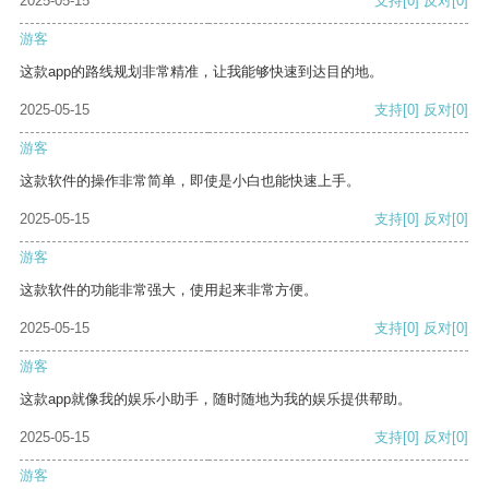
2025-05-15
支持
[0]
反对
[0]
游客
这款app的路线规划非常精准，让我能够快速到达目的地。
2025-05-15
支持
[0]
反对
[0]
游客
这款软件的操作非常简单，即使是小白也能快速上手。
2025-05-15
支持
[0]
反对
[0]
游客
这款软件的功能非常强大，使用起来非常方便。
2025-05-15
支持
[0]
反对
[0]
游客
这款app就像我的娱乐小助手，随时随地为我的娱乐提供帮助。
2025-05-15
支持
[0]
反对
[0]
游客