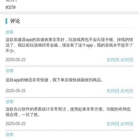
#37#
评论
游客
这款加速器app的加速效果非常好，玩游戏再也不会出现卡顿、掉线的情
况了。我以前玩游戏经常会输，现在有了这个app，我的游戏水平提升了
不少。
2025-05-15
支持
[0]
反对
[0]
游客
这款app的物流非常快捷，我下单后很快就能收到商品。
2025-05-15
支持
[0]
反对
[0]
游客
这款办公软件的界面设计非常简洁，使用起来非常方便。功能的布局也
很合理，一目了然。
2025-05-15
支持
[0]
反对
[0]
游客