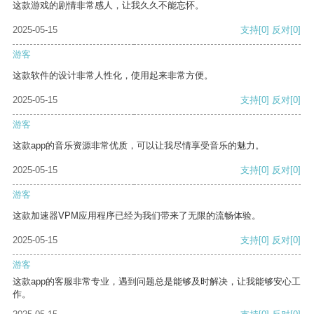
这款游戏的剧情非常感人，让我久久不能忘怀。
2025-05-15
支持
[0]
反对
[0]
游客
这款软件的设计非常人性化，使用起来非常方便。
2025-05-15
支持
[0]
反对
[0]
游客
这款app的音乐资源非常优质，可以让我尽情享受音乐的魅力。
2025-05-15
支持
[0]
反对
[0]
游客
这款加速器VPM应用程序已经为我们带来了无限的流畅体验。
2025-05-15
支持
[0]
反对
[0]
游客
这款app的客服非常专业，遇到问题总是能够及时解决，让我能够安心工
作。