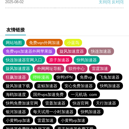
2025-08-02
支持
[0]
反对
[0]
友情链接
网站地图
免费vqn外网加速
小蓝鸟
免费vps加速器外网苹果版
旋风加速度器
快连加速器
快连加速器官网入口
原子加速器
快鸭加速器
旋风加速度器
外网网址导航
软件中心
雷霆加速
狂飙加速器
哔咔漫画
快鸭VPN
免费vp
飞兔加速器
旋风加速下载
蓝鲸加速器
安心免费加速器
快鸭加速器
海鸥加速度
国外vps加速免费
一元机场. com
快鸭免费加速官网
雷轰加速器
快连官网
天行加速器
银河加速器
每天试用一小时加速器
快鸭加速器
小黄鸭vp加速
雷霆加速
小黄鸭vp加速