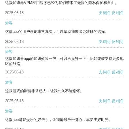
这款加速器VPM应用程序已经为我们带来了无限的隐私保护和自由。
2025-06-18
支持
[0]
反对
[0]
游客
这款app的用户评论非常真实，可以帮助我做出更准确的选择。
2025-06-18
支持
[0]
反对
[0]
游客
这款加速器app的加速效果一般，可以再提升一下，比如能够支持更多地
区的线路。
2025-06-18
支持
[0]
反对
[0]
游客
这款游戏的剧情非常感人，让我久久不能忘怀。
2025-06-18
支持
[0]
反对
[0]
游客
这款app是我娱乐的好帮手，让我能够放松身心，享受美好时光。