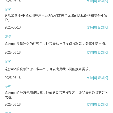
2025-06-18
支持
[0]
反对
[0]
游客
这款加速器VPM应用程序已经为我们带来了无限的隐私保护和安全性保
护。
2025-06-18
支持
[0]
反对
[0]
游客
这款app是我社交的好帮手，让我能够与朋友保持联系，分享生活点滴。
2025-06-18
支持
[0]
反对
[0]
游客
这款app的视频资源非常丰富，可以满足我不同的娱乐需求。
2025-06-18
支持
[0]
反对
[0]
游客
这款app的学习氛围很浓厚，能够激励我不断学习，让我能够取得更好的
成绩。
2025-06-18
支持
[0]
反对
[0]