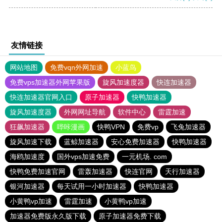
友情链接
网站地图
免费vqn外网加速
小蓝鸟
免费vps加速器外网苹果版
旋风加速度器
快连加速器
快连加速器官网入口
原子加速器
快鸭加速器
旋风加速度器
外网网址导航
软件中心
雷霆加速
狂飙加速器
哔咔漫画
快鸭VPN
免费vp
飞兔加速器
旋风加速下载
蓝鲸加速器
安心免费加速器
快鸭加速器
海鸥加速度
国外vps加速免费
一元机场. com
快鸭免费加速官网
雷轰加速器
快连官网
天行加速器
银河加速器
每天试用一小时加速器
快鸭加速器
小黄鸭vp加速
雷霆加速
小黄鸭vp加速
加速器免费版永久版下载
原子加速器免费下载