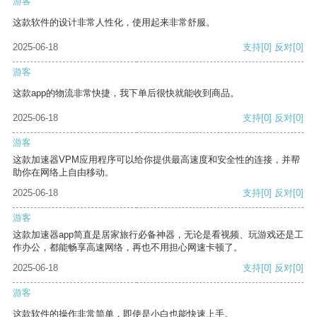
游客
这款软件的设计非常人性化，使用起来非常舒服。
2025-06-18
支持
[0]
反对
[0]
游客
这款app的物流非常快捷，我下单后很快就能收到商品。
2025-06-18
支持
[0]
反对
[0]
游客
这款加速器VPM应用程序可以给你提供最高速度和安全性的连接，并帮
助你在网络上自由移动。
2025-06-18
支持
[0]
反对
[0]
游客
这款加速器app简直是居家旅行必备神器，无论是看视频、玩游戏还是工
作办公，都能畅享高速网络，再也不用担心网速卡顿了。
2025-06-18
支持
[0]
反对
[0]
游客
这款软件的操作非常简单，即使是小白也能快速上手。