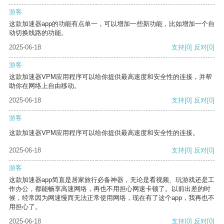
游客
这款加速器app的功能有点单一，可以增加一些新功能，比如增加一个自
动切换线路的功能。
2025-06-18
支持
[0]
反对
[0]
游客
这款加速器VPM应用程序可以给你提供最高速度和安全性的连接，并帮
助你在网络上自由移动。
2025-06-18
支持
[0]
反对
[0]
游客
这款加速器VPM应用程序可以给你提供最高速度和安全性的连接。
2025-06-18
支持
[0]
反对
[0]
游客
这款加速器app简直是居家旅行必备神器，无论是看视频、玩游戏还是工
作办公，都能畅享高速网络，再也不用担心网速卡顿了。以前出差的时
候，经常因为网速慢而无法正常使用网络，现在有了这个app，我再也不
用担心了。
2025-06-18
支持
[0]
反对
[0]