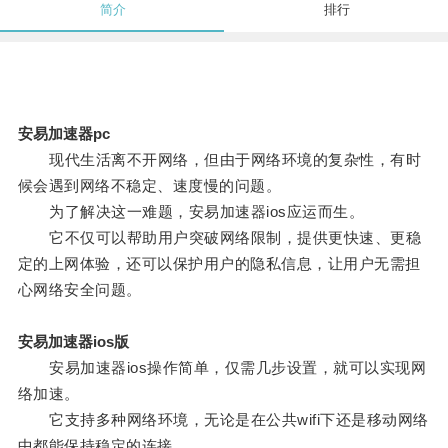
简介
排行
安易加速器pc
现代生活离不开网络，但由于网络环境的复杂性，有时
候会遇到网络不稳定、速度慢的问题。
为了解决这一难题，安易加速器ios应运而生。
它不仅可以帮助用户突破网络限制，提供更快速、更稳
定的上网体验，还可以保护用户的隐私信息，让用户无需担
心网络安全问题。
安易加速器ios版
安易加速器ios操作简单，仅需几步设置，就可以实现网
络加速。
它支持多种网络环境，无论是在公共wifi下还是移动网络
中都能保持稳定的连接。