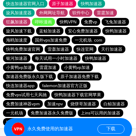
快连加速器官网入口
原子加速器
快鸭加速器
旋风加速度器
外网网址导航
软件中心
雷霆加速
狂飙加速器
哔咔漫画
快鸭VPN
免费vp
飞兔加速器
旋风加速下载
蓝鲸加速器
安心免费加速器
快鸭加速器
海鸥加速度
国外vps加速免费
一元机场. com
快鸭免费加速官网
雷轰加速器
快连官网
天行加速器
银河加速器
每天试用一小时加速器
快鸭加速器
小黄鸭vp加速
雷霆加速
小黄鸭vp加速
加速器免费版永久版下载
原子加速器免费下载
快连加速器app
falemon加速器官方正版
免费vps试用七天风驰
快鸭加速器下载官网苹果
免费加速神器vpm
加速npv
烧饼哥加速器
白鲸加速器
一元机场
免费加速器永久免费版
上ins可以用的加速器
绿茶加速器
绿茶加速器
毒舌加速器破解版永久免费
永久免费使用的加速器
下载